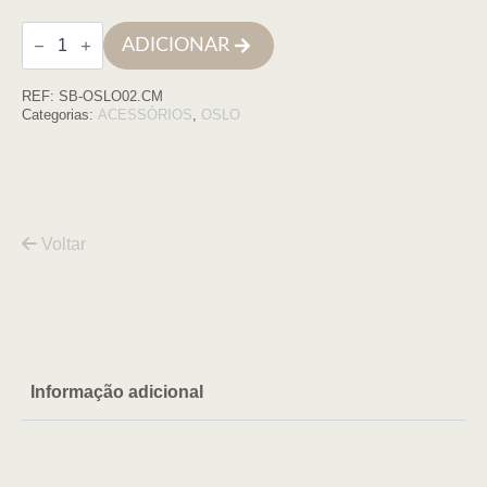
Quantidade
ADICIONAR
de
Toalheiro
OSLO
REF:
SB-OSLO02.CM
60cm
CROMO
Categorias:
ACESSÓRIOS
,
OSLO
MATE
Voltar
Informação adicional