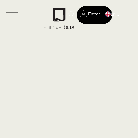
Entrar
English
Search
for: