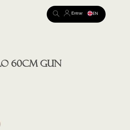
Entrar
EN
Search
for:
LO 60cm GUN