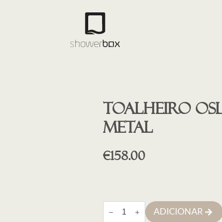
Toalheiro OS
METAL
€
158.00
Quantidade
ADICIONAR
de
Toalheiro