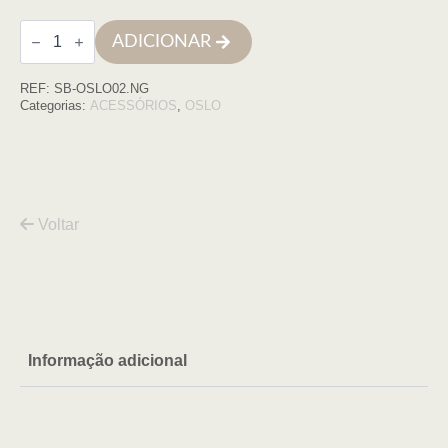
Quantidade
ADICIONAR
de
Toalheiro
OSLO
REF:
SB-OSLO02.NG
60cm
NEGRO
Categorias:
ACESSÓRIOS
,
OSLO
MATE
Voltar
Informação adicional