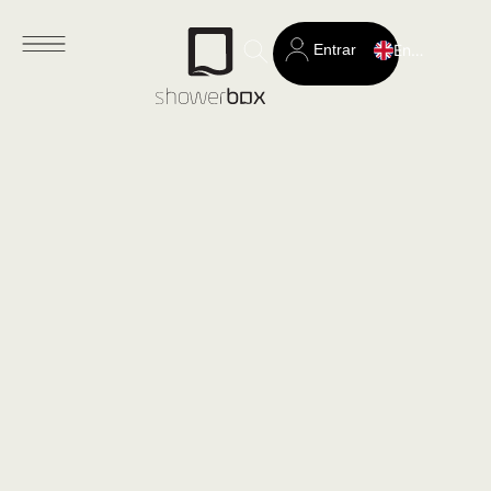
Entrar
English
Search
for: