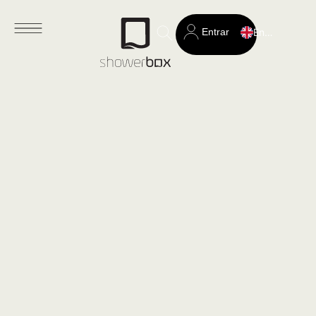
Entrar
English
Search
for: