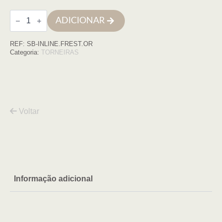
Quantidade
ADICIONAR
de
Torneira
de
REF:
SB-INLINE.FREST.OR
banheira
de
Categoria:
TORNEIRAS
pé
INLINE
ouro
rosa
Voltar
Informação adicional