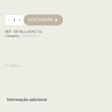
Quantidade
ADICIONAR
de
Torneira
lavatorio
REF:
SB-INLI.LAVALT.GL
monocomando
cano
Categoria:
TORNEIRAS
alto
INLINE
ouro
Voltar
Informação adicional