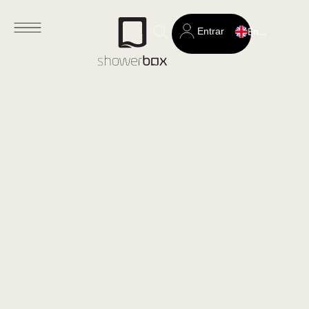
Entrar
English
Search
for: