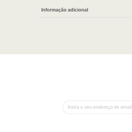
Informação adicional