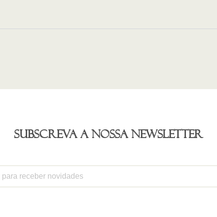
Subscreva a nossa newsletter