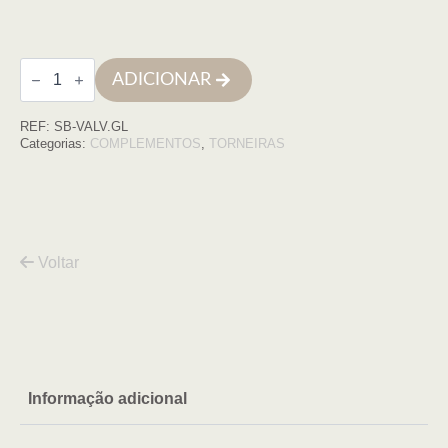
Quantidade
ADICIONAR
de
Valvula
Click
REF:
SB-VALV.GL
escoamento
Acabamento
Categorias:
COMPLEMENTOS
,
TORNEIRAS
OURO
Voltar
Informação adicional