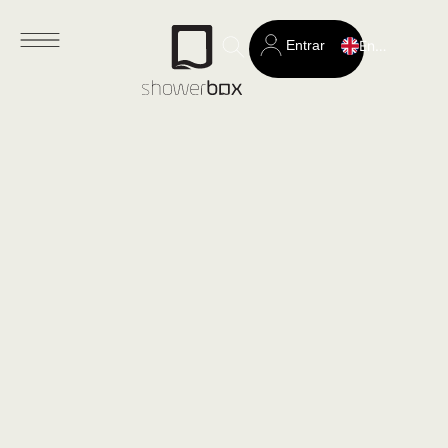
Entrar
English
Search
for: