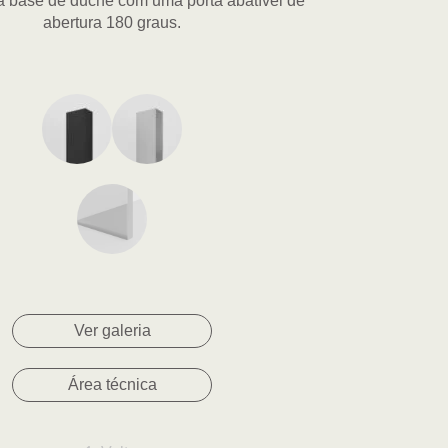
ra base de duche com uma porta abatível de
abertura 180 graus.
Ver galeria
Área técnica