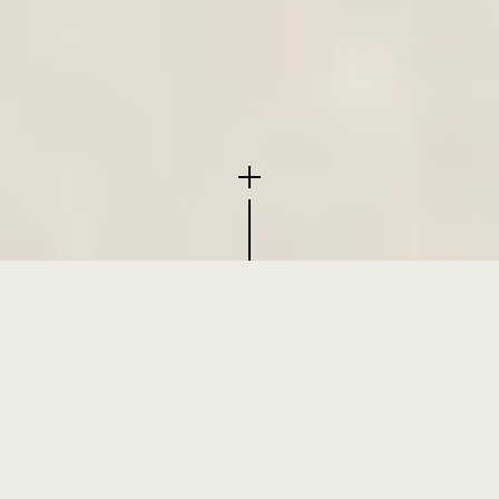
A Showerbox foi criada com o intuito de apresentar
as melhores soluções na gama dos artigos
sanitários.
Aliando o jovem e dinâmico espírito de equipa a