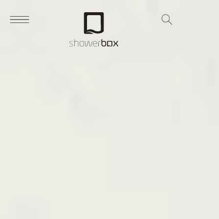
Search
for: